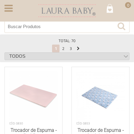
0
TOTAL: 70
1
2
3
CÓD: G830
CÓD: G853
Trocador de Espuma -
Trocador de Espuma -