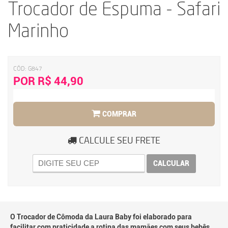
Trocador de Espuma - Safari
Marinho
CÓD:
G847
POR R$ 44,90
COMPRAR
CALCULE SEU FRETE
CALCULAR
O Trocador de Cômoda da Laura Baby foi elaborado para
facilitar com praticidade a rotina das mamães com seus bebês,