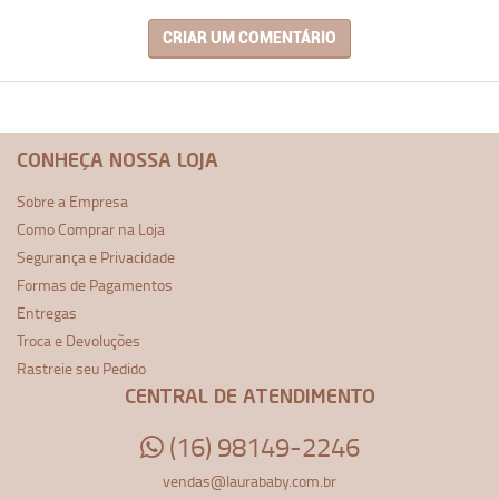
CRIAR UM COMENTÁRIO
CONHEÇA NOSSA LOJA
Sobre a Empresa
Como Comprar na Loja
Segurança e Privacidade
Formas de Pagamentos
Entregas
Troca e Devoluções
Rastreie seu Pedido
CENTRAL DE ATENDIMENTO
(16) 98149-2246
vendas@laurababy.com.br