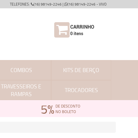
TELEFONES:
(16) 98149-2246 |
(16) 98149-2246 - VIVO
CARRINHO
0
itens
COMBOS
KITS DE BERÇO
TRAVESSEIROS E
TROCADORES
RAMPAS
5%
DE DESCONTO
NO BOLETO