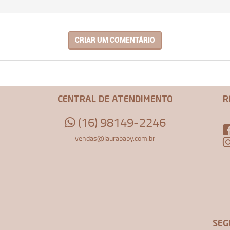
CRIAR UM COMENTÁRIO
CENTRAL DE ATENDIMENTO
R
(16) 98149-2246
vendas@laurababy.com.br
SEG