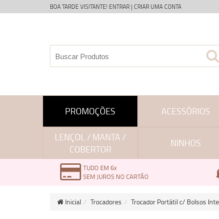
BOA TARDE VISITANTE!
ENTRAR
|
CRIAR UMA CONTA
PROMOÇÕES
ACESSÓRIOS
LENÇOL / MANTA /
NINHOS
COBERTOR
TUDO EM 6x
SEM JUROS NO CARTÃO
Inicial
Trocadores
Trocador Portátil c/ Bolsos In