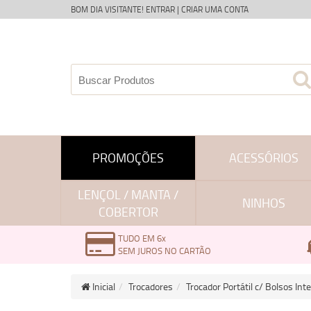
BOM DIA VISITANTE!
ENTRAR
|
CRIAR UMA CONTA
PROMOÇÕES
ACESSÓRIOS
LENÇOL / MANTA /
NINHOS
COBERTOR
TUDO EM 6x
SEM JUROS NO CARTÃO
Inicial
Trocadores
Trocador Portátil c/ Bolsos In