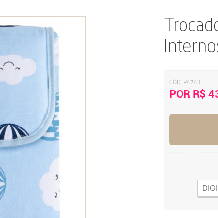
Trocado
Interno
CÓD:
R4741
POR R$ 4