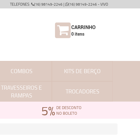
TELEFONES:
(16) 98149-2246 |
(16) 98149-2246 - VIVO
CARRINHO
0
itens
COMBOS
KITS DE BERÇO
TRAVESSEIROS E
TROCADORES
RAMPAS
5%
DE DESCONTO
NO BOLETO