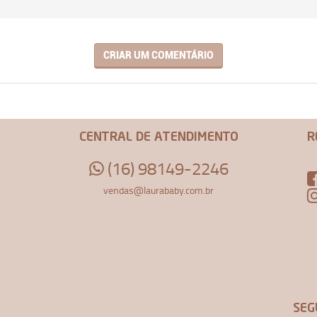
CRIAR UM COMENTÁRIO
CENTRAL DE ATENDIMENTO
R
(16) 98149-2246
vendas@laurababy.com.br
SEG