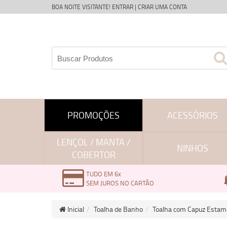
BOA NOITE VISITANTE!
ENTRAR
|
CRIAR UMA CONTA
PROMOÇÕES
ACESSÓRIOS
LENÇOL / MANTA /
NINHOS
COBERTOR
TUDO EM 6x
SEM JUROS NO CARTÃO
Inicial
Toalha de Banho
Toalha com Capuz Estam