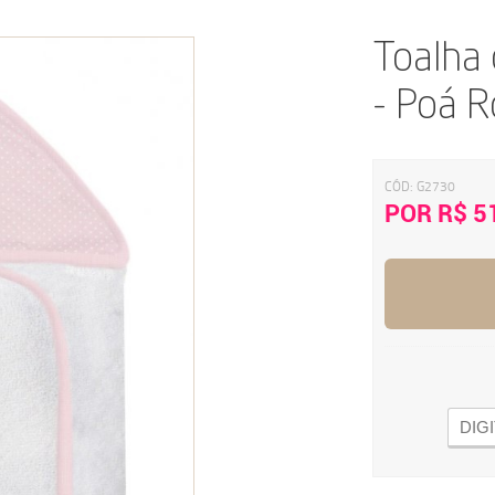
Toalha
- Poá R
CÓD:
G2730
POR R$ 5