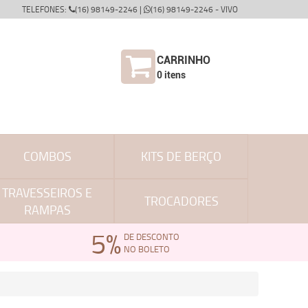
TELEFONES:
(16) 98149-2246 |
(16) 98149-2246 - VIVO
CARRINHO
0
itens
COMBOS
KITS DE BERÇO
TRAVESSEIROS E
TROCADORES
RAMPAS
5%
DE DESCONTO
NO BOLETO