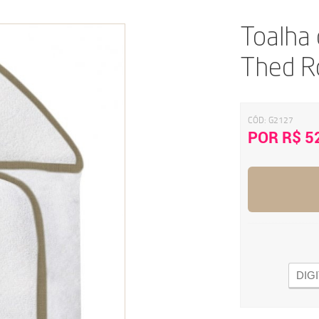
Toalha
Thed R
CÓD:
G2127
POR R$ 5