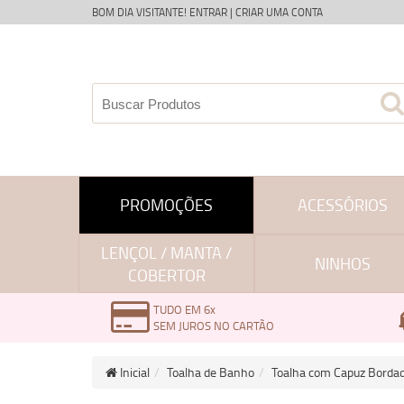
BOM DIA VISITANTE!
ENTRAR
|
CRIAR UMA CONTA
PROMOÇÕES
ACESSÓRIOS
LENÇOL / MANTA /
NINHOS
COBERTOR
TUDO EM 6x
SEM JUROS NO CARTÃO
Inicial
Toalha de Banho
Toalha com Capuz Bordad