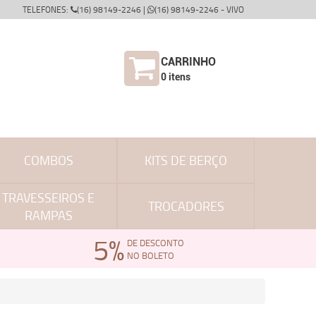
TELEFONES:
(16) 98149-2246 |
(16) 98149-2246 - VIVO
CARRINHO
0
itens
COMBOS
KITS DE BERÇO
TRAVESSEIROS E
TROCADORES
RAMPAS
5%
DE DESCONTO
NO BOLETO