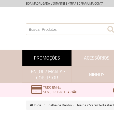
BOA MADRUGADA VISITANTE!
ENTRAR
|
CRIAR UMA CONTA
PROMOÇÕES
ACESSÓRIOS
LENÇOL / MANTA /
NINHOS
COBERTOR
TUDO EM 6x
SEM JUROS NO CARTÃO
Inicial
Toalha de Banho
Toalha c/capuz Poliéster