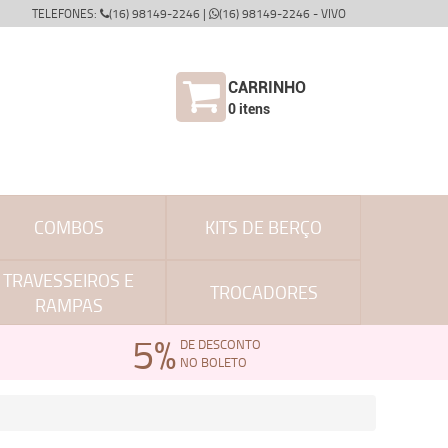
TELEFONES:
(16) 98149-2246 |
(16) 98149-2246 - VIVO
CARRINHO
0
itens
COMBOS
KITS DE BERÇO
TRAVESSEIROS E
TROCADORES
RAMPAS
5%
DE DESCONTO
NO BOLETO