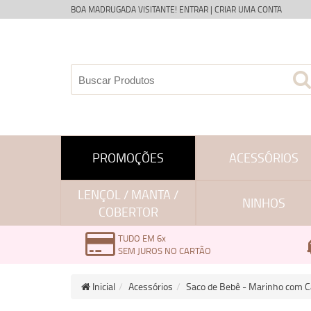
BOA MADRUGADA VISITANTE!
ENTRAR
|
CRIAR UMA CONTA
PROMOÇÕES
ACESSÓRIOS
LENÇOL / MANTA /
NINHOS
COBERTOR
TUDO EM 6x
SEM JUROS NO CARTÃO
Inicial
Acessórios
Saco de Bebê - Marinho com C