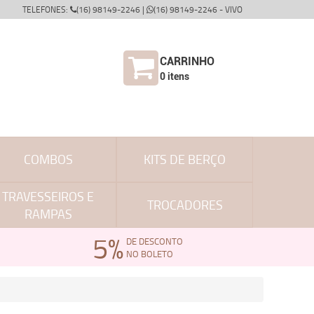
TELEFONES:
(16) 98149-2246 |
(16) 98149-2246 - VIVO
CARRINHO
0
itens
COMBOS
KITS DE BERÇO
TRAVESSEIROS E
TROCADORES
RAMPAS
5%
DE DESCONTO
NO BOLETO