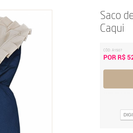
Saco d
Caqui
CÓD:
A1507
POR R$ 5