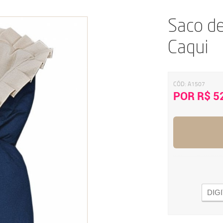
Saco d
Caqui
CÓD:
A1507
POR R$ 5