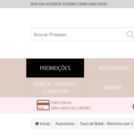
BOM DIA VISITANTE!
ENTRAR
|
CRIAR UMA CONTA
PROMOÇÕES
ACESSÓRIOS
LENÇOL / MANTA /
NINHOS
COBERTOR
TUDO EM 6x
SEM JUROS NO CARTÃO
Inicial
Acessórios
Saco de Bebê - Marinho com C