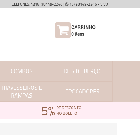
TELEFONES:
(16) 98149-2246 |
(16) 98149-2246 - VIVO
CARRINHO
0
itens
COMBOS
KITS DE BERÇO
TRAVESSEIROS E
TROCADORES
RAMPAS
5%
DE DESCONTO
NO BOLETO