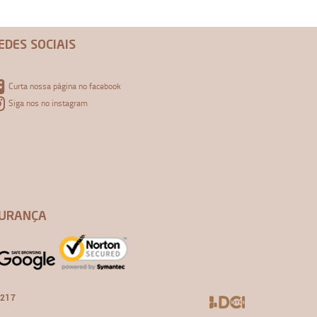
EDES SOCIAIS
Curta nossa página no facebook
Siga nos no instagram
URANÇA
-217