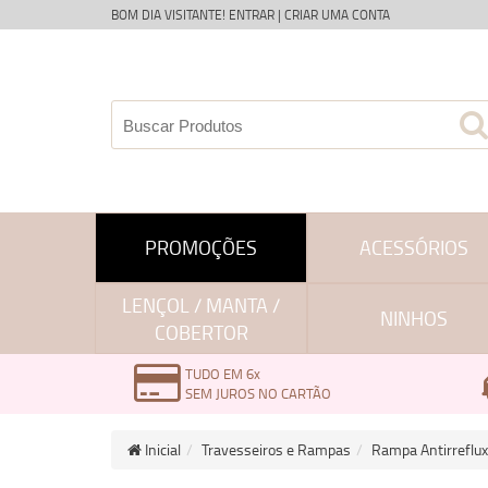
BOM DIA VISITANTE!
ENTRAR
|
CRIAR UMA CONTA
PROMOÇÕES
ACESSÓRIOS
LENÇOL / MANTA /
NINHOS
COBERTOR
TUDO EM 6x
SEM JUROS NO CARTÃO
Inicial
Travesseiros e Rampas
Rampa Antirreflux