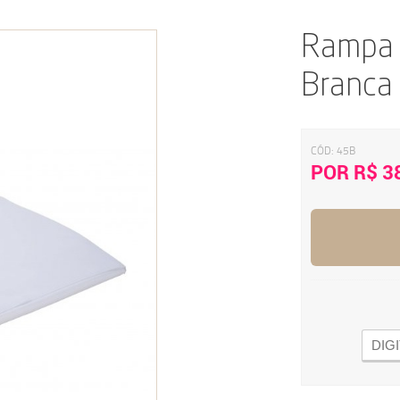
Rampa A
Branca
CÓD:
45B
POR R$ 3