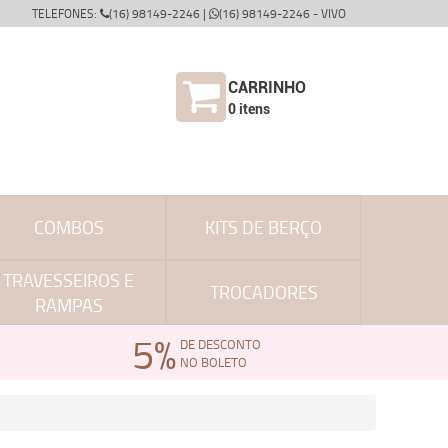
TELEFONES:
(16) 98149-2246 |
(16) 98149-2246 - VIVO
CARRINHO
0
itens
COMBOS
KITS DE BERÇO
TRAVESSEIROS E
TROCADORES
RAMPAS
5%
DE DESCONTO
NO BOLETO