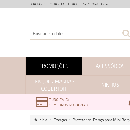
BOA TARDE VISITANTE!
ENTRAR
|
CRIAR UMA CONTA
PROMOÇÕES
ACESSÓRIOS
LENÇOL / MANTA /
NINHOS
COBERTOR
TUDO EM 6x
SEM JUROS NO CARTÃO
Inicial
Tranças
Protetor de Trança para Mini Ber