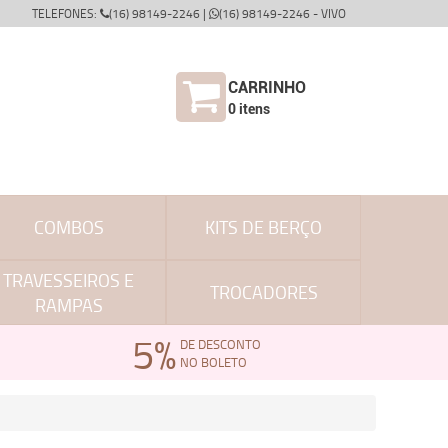
TELEFONES:
(16) 98149-2246 |
(16) 98149-2246 - VIVO
CARRINHO
0
itens
COMBOS
KITS DE BERÇO
TRAVESSEIROS E
TROCADORES
RAMPAS
5%
DE DESCONTO
NO BOLETO