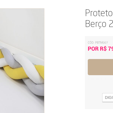
Proteto
Berço 2
CÓD:
PBTM007
POR R$ 7