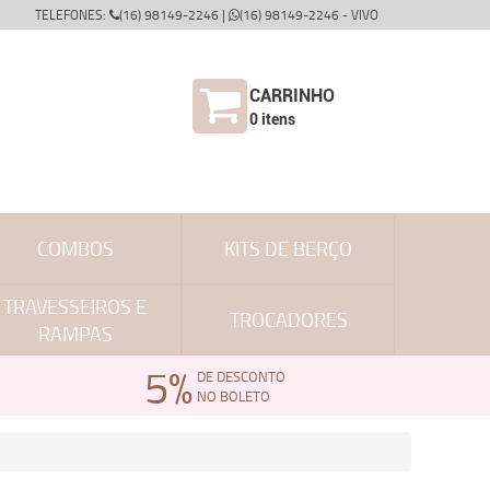
TELEFONES:
(16) 98149-2246 |
(16) 98149-2246 - VIVO
CARRINHO
0
itens
COMBOS
KITS DE BERÇO
TRAVESSEIROS E
TROCADORES
RAMPAS
5%
DE DESCONTO
NO BOLETO