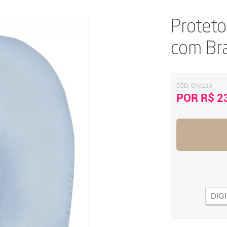
Proteto
com Br
CÓD:
G10223
POR R$ 2