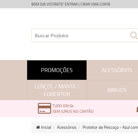
BOM DIA VISITANTE!
ENTRAR
|
CRIAR UMA CONTA
PROMOÇÕES
ACESSÓRIOS
LENÇOL / MANTA /
NINHOS
COBERTOR
TUDO EM 6x
SEM JUROS NO CARTÃO
Inicial
Acessórios
Protetor de Pescoço - Azul co