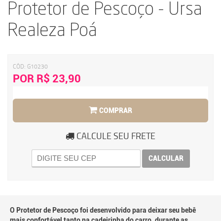
Protetor de Pescoço - Ursa
Realeza Poá
CÓD:
G10230
POR R$ 23,90
COMPRAR
CALCULE SEU FRETE
CALCULAR
O Protetor de Pescoço foi desenvolvido para deixar seu bebê
mais confortável tanto na cadeirinha do carro, durante as