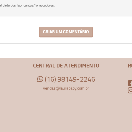
lidade dos fabricantes/fornecedores.
CRIAR UM COMENTÁRIO
CENTRAL DE ATENDIMENTO
R
(16) 98149-2246
vendas@laurababy.com.br