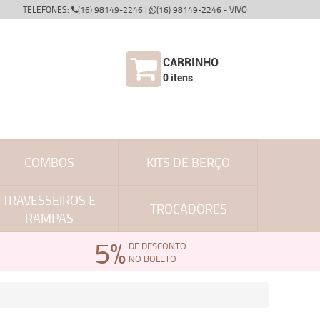
TELEFONES:
(16) 98149-2246 |
(16) 98149-2246 - VIVO
CARRINHO
0
itens
COMBOS
KITS DE BERÇO
TRAVESSEIROS E
TROCADORES
RAMPAS
5%
DE DESCONTO
NO BOLETO