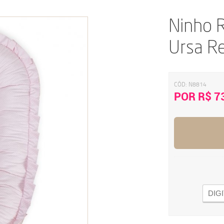
Ninho R
Ursa R
CÓD:
N8814
POR R$ 7