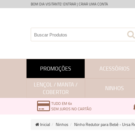
BOM DIA VISITANTE!
ENTRAR
|
CRIAR UMA CONTA
PROMOÇÕES
ACESSÓRIOS
LENÇOL / MANTA /
NINHOS
COBERTOR
TUDO EM 6x
SEM JUROS NO CARTÃO
Inicial
Ninhos
Ninho Redutor para Bebê - Ursa R