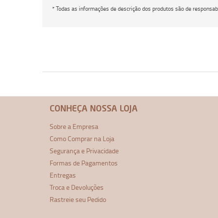
* Todas as informações de descrição dos produtos são de responsabi
CONHEÇA NOSSA LOJA
Sobre a Empresa
Como Comprar na Loja
Segurança e Privacidade
Formas de Pagamentos
Entregas
Troca e Devoluções
Rastreie seu Pedido