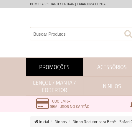
BOM DIA VISITANTE!
ENTRAR
|
CRIAR UMA CONTA
PROMOÇÕES
ACESSÓRIOS
LENÇOL / MANTA /
NINHOS
COBERTOR
TUDO EM 6x
SEM JUROS NO CARTÃO
Inicial
Ninhos
Ninho Redutor para Bebê - Safari 