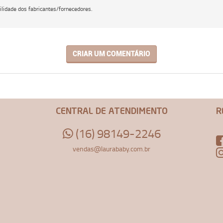
lidade dos fabricantes/fornecedores.
CRIAR UM COMENTÁRIO
CENTRAL DE ATENDIMENTO
R
(16) 98149-2246
vendas@laurababy.com.br