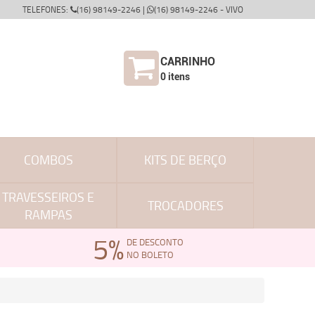
TELEFONES:
(16) 98149-2246 |
(16) 98149-2246 - VIVO
CARRINHO
0
itens
COMBOS
KITS DE BERÇO
TRAVESSEIROS E
TROCADORES
RAMPAS
5%
DE DESCONTO
NO BOLETO