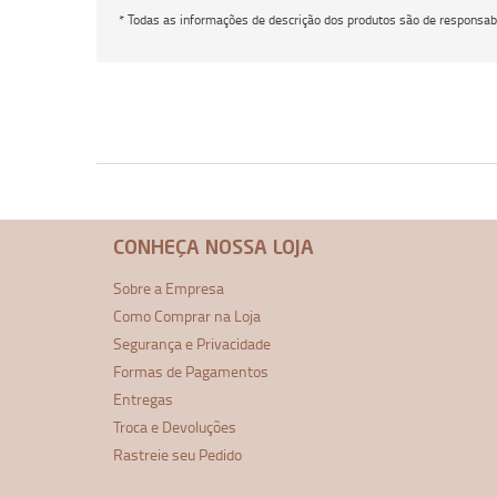
* Todas as informações de descrição dos produtos são de responsabi
CONHEÇA NOSSA LOJA
Sobre a Empresa
Como Comprar na Loja
Segurança e Privacidade
Formas de Pagamentos
Entregas
Troca e Devoluções
Rastreie seu Pedido