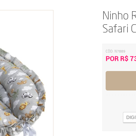
Ninho R
Safari 
CÓD:
N7889
POR R$ 7