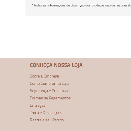
* Todas as informações de descrição dos produtos são de responsabi
CONHEÇA NOSSA LOJA
Sobre a Empresa
Como Comprar na Loja
Segurança e Privacidade
Formas de Pagamentos
Entregas
Troca e Devoluções
Rastreie seu Pedido