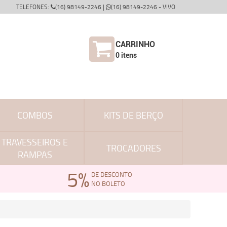
TELEFONES:
(16) 98149-2246 |
(16) 98149-2246 - VIVO
CARRINHO
0
itens
COMBOS
KITS DE BERÇO
TRAVESSEIROS E
TROCADORES
RAMPAS
5%
DE DESCONTO
NO BOLETO