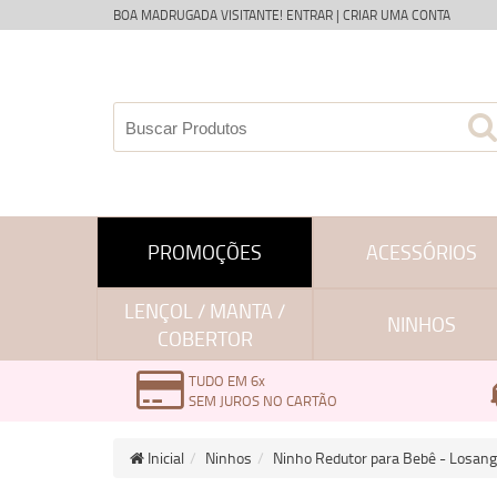
BOA MADRUGADA VISITANTE!
ENTRAR
|
CRIAR UMA CONTA
PROMOÇÕES
ACESSÓRIOS
LENÇOL / MANTA /
NINHOS
COBERTOR
TUDO EM 6x
SEM JUROS NO CARTÃO
Inicial
Ninhos
Ninho Redutor para Bebê - Losan