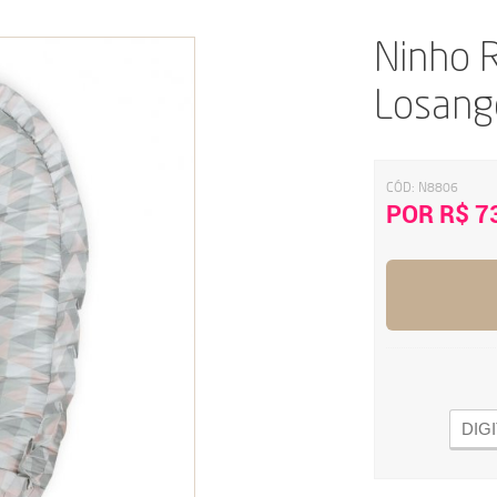
Ninho R
Losang
CÓD:
N8806
POR R$ 7