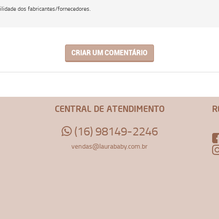
lidade dos fabricantes/fornecedores.
CRIAR UM COMENTÁRIO
CENTRAL DE ATENDIMENTO
R
(16) 98149-2246
vendas@laurababy.com.br