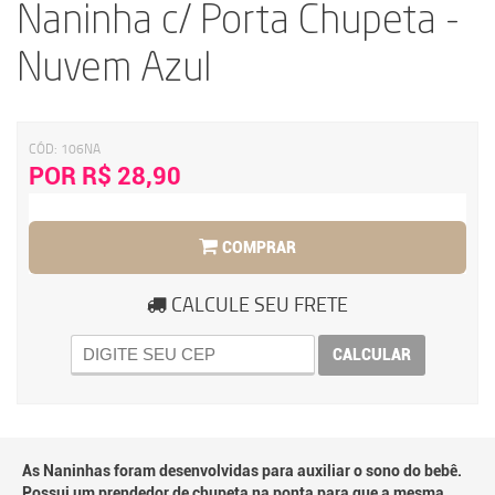
Naninha c/ Porta Chupeta -
Nuvem Azul
CÓD:
106NA
POR R$ 28,90
COMPRAR
CALCULE SEU FRETE
CALCULAR
As Naninhas foram desenvolvidas para auxiliar o sono do bebê.
Possui um prendedor de chupeta na ponta para que a mesma