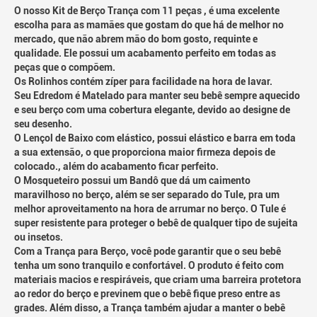
O nosso Kit de Berço Trança com 11 peças , é uma excelente
escolha para as mamães que gostam do que há de melhor no
mercado, que não abrem mão do bom gosto, requinte e
qualidade. Ele possui um acabamento perfeito em todas as
peças que o compõem.
Os Rolinhos contém zíper para facilidade na hora de lavar.
Seu Edredom é Matelado para manter seu bebê sempre aquecido
e seu berço com uma cobertura elegante, devido ao designe de
seu desenho.
O Lençol de Baixo com elástico, possui elástico e barra em toda
a sua extensão, o que proporciona maior firmeza depois de
colocado., além do acabamento ficar perfeito.
O Mosqueteiro possui um Bandô que dá um caimento
maravilhoso no berço, além se ser separado do Tule, pra um
melhor aproveitamento na hora de arrumar no berço. O Tule é
super resistente para proteger o bebê de qualquer tipo de sujeita
ou insetos.
Com a Trança para Berço, você pode garantir que o seu bebê
tenha um sono tranquilo e confortável. O produto é feito com
materiais macios e respiráveis, que criam uma barreira protetora
ao redor do berço e previnem que o bebê fique preso entre as
grades. Além disso, a Trança também ajudar a manter o bebê