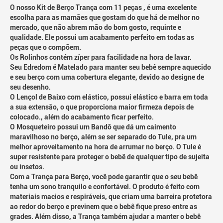
O nosso Kit de Berço Trança com 11 peças , é uma excelente
escolha para as mamães que gostam do que há de melhor no
mercado, que não abrem mão do bom gosto, requinte e
qualidade. Ele possui um acabamento perfeito em todas as
peças que o compõem.
Os Rolinhos contém zíper para facilidade na hora de lavar.
Seu Edredom é Matelado para manter seu bebê sempre aquecido
e seu berço com uma cobertura elegante, devido ao designe de
seu desenho.
O Lençol de Baixo com elástico, possui elástico e barra em toda
a sua extensão, o que proporciona maior firmeza depois de
colocado., além do acabamento ficar perfeito.
O Mosqueteiro possui um Bandô que dá um caimento
maravilhoso no berço, além se ser separado do Tule, pra um
melhor aproveitamento na hora de arrumar no berço. O Tule é
super resistente para proteger o bebê de qualquer tipo de sujeita
ou insetos.
Com a Trança para Berço, você pode garantir que o seu bebê
tenha um sono tranquilo e confortável. O produto é feito com
materiais macios e respiráveis, que criam uma barreira protetora
ao redor do berço e previnem que o bebê fique preso entre as
grades. Além disso, a Trança também ajudar a manter o bebê