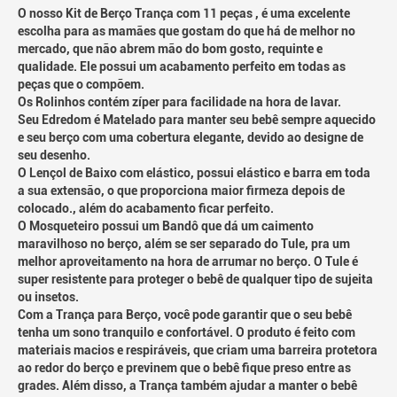
O nosso Kit de Berço Trança com 11 peças , é uma excelente
escolha para as mamães que gostam do que há de melhor no
mercado, que não abrem mão do bom gosto, requinte e
qualidade. Ele possui um acabamento perfeito em todas as
peças que o compõem.
Os Rolinhos contém zíper para facilidade na hora de lavar.
Seu Edredom é Matelado para manter seu bebê sempre aquecido
e seu berço com uma cobertura elegante, devido ao designe de
seu desenho.
O Lençol de Baixo com elástico, possui elástico e barra em toda
a sua extensão, o que proporciona maior firmeza depois de
colocado., além do acabamento ficar perfeito.
O Mosqueteiro possui um Bandô que dá um caimento
maravilhoso no berço, além se ser separado do Tule, pra um
melhor aproveitamento na hora de arrumar no berço. O Tule é
super resistente para proteger o bebê de qualquer tipo de sujeita
ou insetos.
Com a Trança para Berço, você pode garantir que o seu bebê
tenha um sono tranquilo e confortável. O produto é feito com
materiais macios e respiráveis, que criam uma barreira protetora
ao redor do berço e previnem que o bebê fique preso entre as
grades. Além disso, a Trança também ajudar a manter o bebê