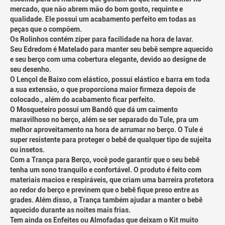
mercado, que não abrem mão do bom gosto, requinte e
qualidade. Ele possui um acabamento perfeito em todas as
peças que o compõem.
Os Rolinhos contém zíper para facilidade na hora de lavar.
Seu Edredom é Matelado para manter seu bebê sempre aquecido
e seu berço com uma cobertura elegante, devido ao designe de
seu desenho.
O Lençol de Baixo com elástico, possui elástico e barra em toda
a sua extensão, o que proporciona maior firmeza depois de
colocado., além do acabamento ficar perfeito.
O Mosqueteiro possui um Bandô que dá um caimento
maravilhoso no berço, além se ser separado do Tule, pra um
melhor aproveitamento na hora de arrumar no berço. O Tule é
super resistente para proteger o bebê de qualquer tipo de sujeita
ou insetos.
Com a Trança para Berço, você pode garantir que o seu bebê
tenha um sono tranquilo e confortável. O produto é feito com
materiais macios e respiráveis, que criam uma barreira protetora
ao redor do berço e previnem que o bebê fique preso entre as
grades. Além disso, a Trança também ajudar a manter o bebê
aquecido durante as noites mais frias.
Tem ainda os Enfeites ou Almofadas que deixam o Kit muito