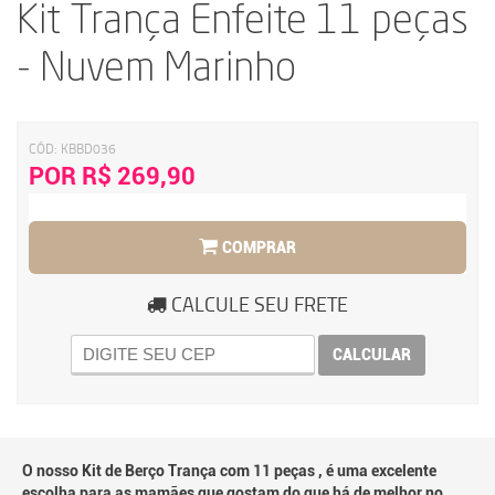
Kit Trança Enfeite 11 peças
- Nuvem Marinho
CÓD:
KBBD036
POR R$ 269,90
COMPRAR
CALCULE SEU FRETE
CALCULAR
O nosso Kit de Berço Trança com 11 peças , é uma excelente
escolha para as mamães que gostam do que há de melhor no