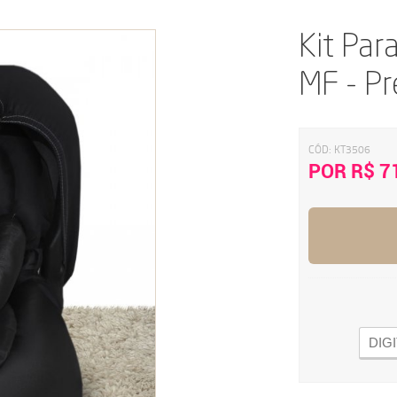
Kit Par
MF - Pr
CÓD:
KT3506
POR R$ 7