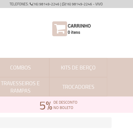
TELEFONES:
(16) 98149-2246 |
(16) 98149-2246 - VIVO
CARRINHO
0
itens
COMBOS
KITS DE BERÇO
TRAVESSEIROS E
TROCADORES
RAMPAS
5%
DE DESCONTO
NO BOLETO