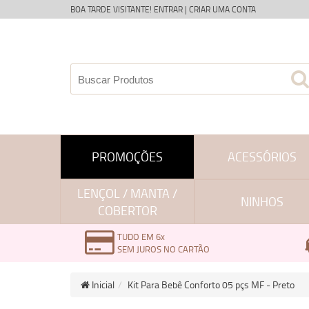
BOA TARDE VISITANTE!
ENTRAR
|
CRIAR UMA CONTA
PROMOÇÕES
ACESSÓRIOS
LENÇOL / MANTA /
NINHOS
COBERTOR
TUDO EM 6x
SEM JUROS NO CARTÃO
Inicial
Kit Para Bebê Conforto 05 pçs MF - Preto