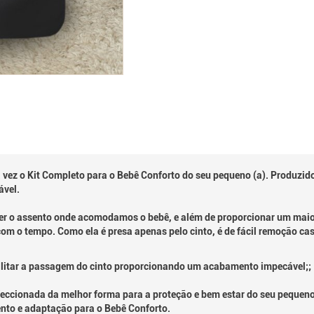
vez o Kit Completo para o Bebê Conforto do seu pequeno (a). Produzido
ável.
ger o assento onde acomodamos o bebê, e além de proporcionar um maior
com o tempo. Como ela é presa apenas pelo cinto, é de fácil remoção c
litar a passagem do cinto proporcionando um acabamento impecável;;
cionada da melhor forma para a proteção e bem estar do seu pequeno (a
to e adaptação para o Bebê Conforto.