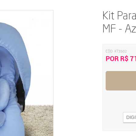
Kit Par
MF - A
CÓD:
KT3502
POR R$ 7