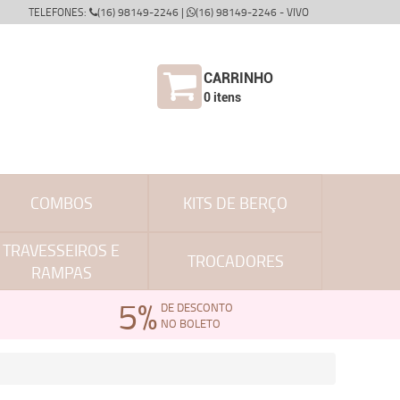
TELEFONES:
(16) 98149-2246 |
(16) 98149-2246 - VIVO
CARRINHO
0
itens
COMBOS
KITS DE BERÇO
TRAVESSEIROS E
TROCADORES
RAMPAS
5%
DE DESCONTO
NO BOLETO