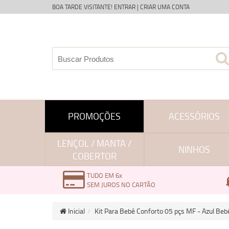
BOA TARDE VISITANTE!
ENTRAR
|
CRIAR UMA CONTA
PROMOÇÕES
ACESSÓRIOS
LENÇOL / MANTA /
NINHOS
COBERTOR
TUDO EM 6x
SEM JUROS NO CARTÃO
Inicial
Kit Para Bebê Conforto 05 pçs MF - Azul Beb