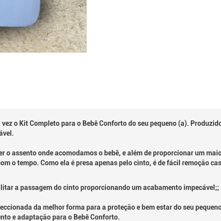
vez o Kit Completo para o Bebê Conforto do seu pequeno (a). Produzido
ável.
ger o assento onde acomodamos o bebê, e além de proporcionar um maior
com o tempo. Como ela é presa apenas pelo cinto, é de fácil remoção c
litar a passagem do cinto proporcionando um acabamento impecável;;
cionada da melhor forma para a proteção e bem estar do seu pequeno (a
to e adaptação para o Bebê Conforto.