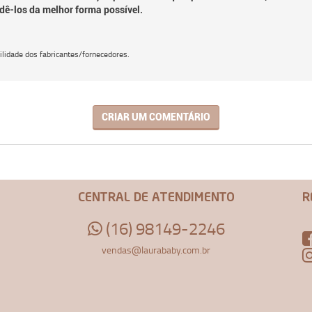
dê-los da melhor forma possível.
lidade dos fabricantes/fornecedores.
CRIAR UM COMENTÁRIO
CENTRAL DE ATENDIMENTO
R
(16) 98149-2246
vendas@laurababy.com.br