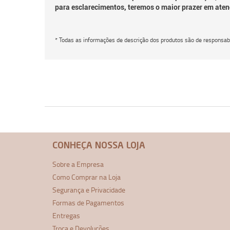
para esclarecimentos, teremos o maior prazer em aten
* Todas as informações de descrição dos produtos são de responsabi
CONHEÇA NOSSA LOJA
Sobre a Empresa
Como Comprar na Loja
Segurança e Privacidade
Formas de Pagamentos
Entregas
Troca e Devoluções