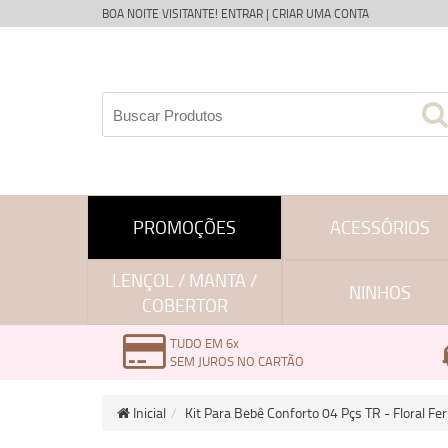
BOA NOITE VISITANTE!
ENTRAR
|
CRIAR UMA CONTA
PROMOÇÕES
ACESSÓRIOS
LENÇOL / MANTA /
NINHOS
COBERTOR
TUDO EM 6x
SEM JUROS NO CARTÃO
Inicial
Kit Para Bebê Conforto 04 Pçs TR - Floral F