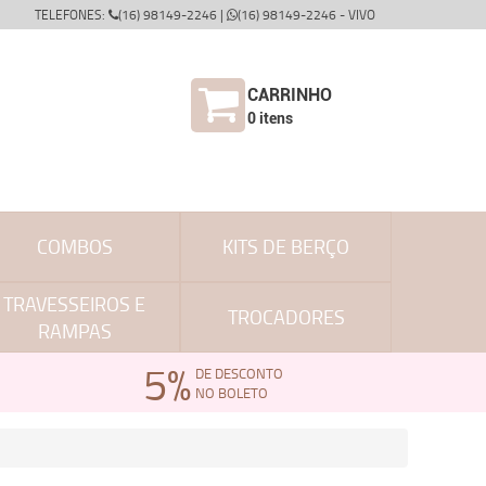
TELEFONES:
(16) 98149-2246 |
(16) 98149-2246 - VIVO
CARRINHO
0
itens
COMBOS
KITS DE BERÇO
TRAVESSEIROS E
TROCADORES
RAMPAS
5%
DE DESCONTO
NO BOLETO