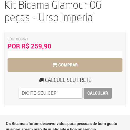
Kit Bicama Glamour 06
peças - Urso Imperial
CÓD:
BCG043
POR R$ 259,90
COMPRAR
CALCULE SEU FRETE
CALCULAR
Os Bicamas foram desenvolvidos para pessoas de bom gosto
que não abrem mão de qualidade e boa aparência.