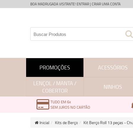
BOA MADRUGADA VISITANTE!
ENTRAR
|
CRIAR UMA CONTA
PROMOÇÕES
ACESSÓRIOS
LENÇOL / MANTA /
NINHOS
COBERTOR
TUDO EM 6x
SEM JUROS NO CARTÃO
Inicial
Kits de Berço
Kit Berço Roll 13 peças - C