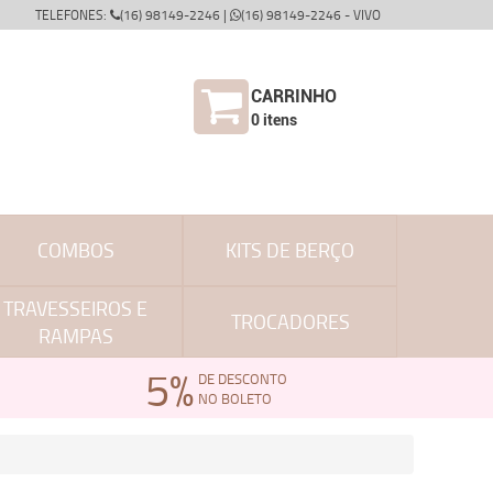
TELEFONES:
(16) 98149-2246 |
(16) 98149-2246 - VIVO
CARRINHO
0
itens
COMBOS
KITS DE BERÇO
TRAVESSEIROS E
TROCADORES
RAMPAS
5%
DE DESCONTO
NO BOLETO