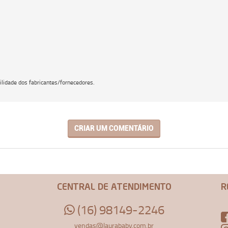
lidade dos fabricantes/fornecedores.
CRIAR UM COMENTÁRIO
CENTRAL DE ATENDIMENTO
R
(16) 98149-2246
vendas@laurababy.com.br