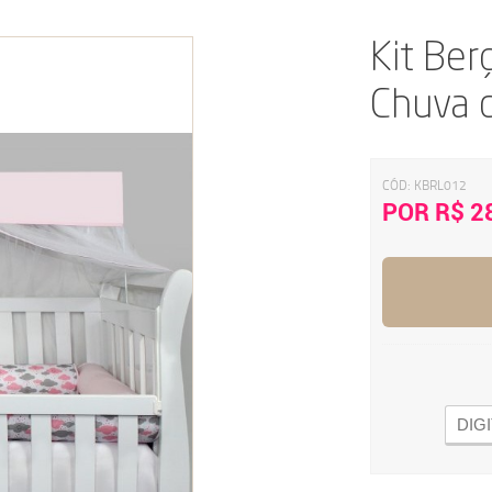
Kit Ber
Chuva 
CÓD:
KBRL012
POR R$ 2