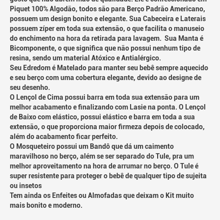
Piquet 100% Algodão, todos são para Berço Padrão Americano,
possuem um design bonito e elegante. Sua Cabeceira e Laterais
possuem zíper em toda sua extensão, o que facilita o manuseio
do enchimento na hora da retirada para lavagem. Sua Manta é
Bicomponente, o que significa que não possui nenhum tipo de
resina, sendo um material Atóxico e Antialérgico.
Seu Edredom é Matelado para manter seu bebê sempre aquecido
e seu berço com uma cobertura elegante, devido ao designe de
seu desenho.
O Lençol de Cima possui barra em toda sua extensão para um
melhor acabamento e finalizando com Lasie na ponta. O Lençol
de Baixo com elástico, possui elástico e barra em toda a sua
extensão, o que proporciona maior firmeza depois de colocado,
além do acabamento ficar perfeito.
O Mosqueteiro possui um Bandô que dá um caimento
maravilhoso no berço, além se ser separado do Tule, pra um
melhor aproveitamento na hora de arrumar no berço. O Tule é
super resistente para proteger o bebê de qualquer tipo de sujeita
ou insetos
Tem ainda os Enfeites ou Almofadas que deixam o Kit muito
mais bonito e moderno.