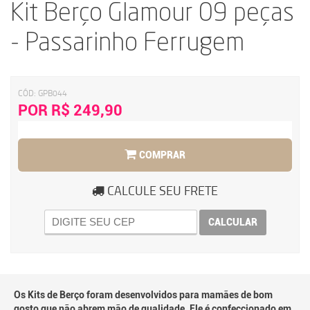
Kit Berço Glamour 09 peças
- Passarinho Ferrugem
CÓD:
GPB044
POR R$ 249,90
COMPRAR
CALCULE SEU FRETE
CALCULAR
Os Kits de Berço foram desenvolvidos para mamães de bom
gosto que não abrem mão de qualidade. Ele é confeccionado em