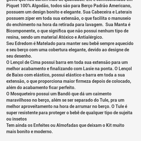
Piquet 100% Algodão, todos são para Berço Padrão Americano,
possuem um design bonito e elegante. Sua Cabeceira e Laterais
possuem zíper em toda sua extensão, o que facilita o manuseio
do enchimento na hora da retirada para lavagem. Sua Manta é
Bicomponente, o que significa que não possui nenhum tipo de
resina, sendo um material Atóxico e Antialérgico.
Seu Edredom é Matelado para manter seu bebê sempre aquecido
e seu berço com uma cobertura elegante, devido ao designe de
seu desenho.
O Lençol de Cima possui barra em toda sua extensão para um
melhor acabamento e finalizando com Lasie na ponta. O Lençol
de Baixo com elástico, possui elástico e barra em toda a sua
extensão, o que proporciona maior firmeza depois de colocado,
além do acabamento ficar perfeito.
O Mosqueteiro possui um Bandô que dá um caimento
maravilhoso no berço, além se ser separado do Tule, pra um
melhor aproveitamento na hora de arrumar no berço. O Tule é
super resistente para proteger o bebê de qualquer tipo de sujeita
ou insetos
Tem ainda os Enfeites ou Almofadas que deixam o Kit muito
mais bonito e moderno.