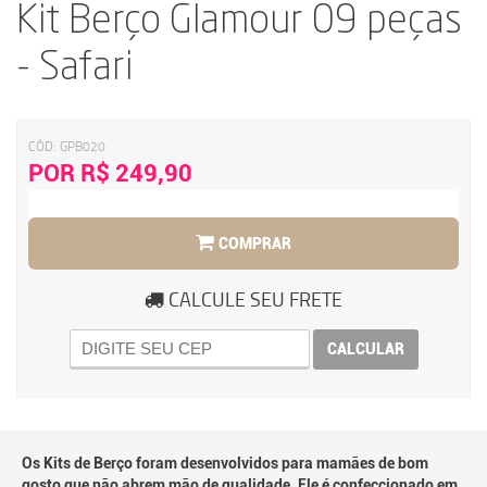
Kit Berço Glamour 09 peças
- Safari
CÓD:
GPB020
POR R$ 249,90
COMPRAR
CALCULE SEU FRETE
CALCULAR
Os Kits de Berço foram desenvolvidos para mamães de bom
gosto que não abrem mão de qualidade. Ele é confeccionado em