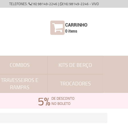
TELEFONES:
(16) 98149-2246 |
(16) 98149-2246 - VIVO
CARRINHO
0
itens
COMBOS
KITS DE BERÇO
TRAVESSEIROS E
TROCADORES
RAMPAS
5%
DE DESCONTO
NO BOLETO