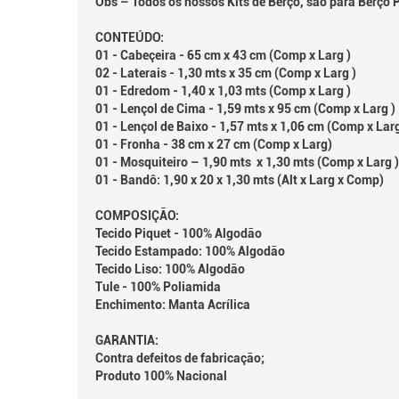
Obs – Todos os nossos Kits de Berço, são para Berço
CONTEÚDO:
01 - Cabeçeira - 65 cm x 43 cm (Comp x Larg )
02 - Laterais - 1,30 mts x 35 cm (Comp x Larg )
01 - Edredom - 1,40 x 1,03 mts (Comp x Larg )
01 - Lençol de Cima - 1,59 mts x 95 cm (Comp x Larg )
01 - Lençol de Baixo - 1,57 mts x 1,06 cm (Comp x Larg
01 - Fronha - 38 cm x 27 cm (Comp x Larg)
01 - Mosquiteiro – 1,90 mts x 1,30 mts (Comp x Larg )
01 - Bandô: 1,90 x 20 x 1,30 mts (Alt x Larg x Comp)
COMPOSIÇÃO:
Tecido Piquet - 100% Algodão
Tecido Estampado: 100% Algodão
Tecido Liso: 100% Algodão
Tule - 100% Poliamida
Enchimento: Manta Acrílica
GARANTIA:
Contra defeitos de fabricação;
Produto 100% Nacional