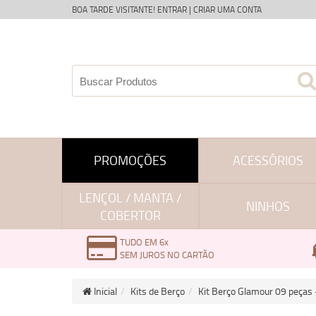
BOA TARDE VISITANTE!
ENTRAR
|
CRIAR UMA CONTA
PROMOÇÕES
ACESSÓRIOS
LENÇOL / MANTA /
NINHOS
COBERTOR
TUDO EM 6x
SEM JUROS NO CARTÃO
Inicial
Kits de Berço
Kit Berço Glamour 09 peças