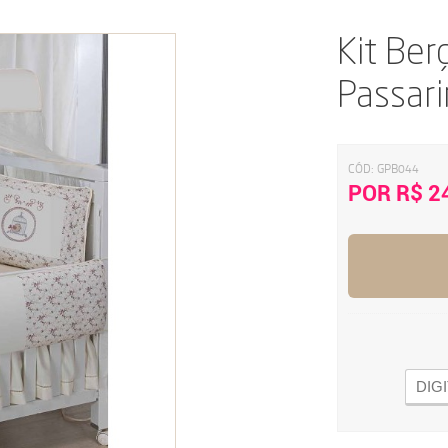
Kit Ber
Passar
CÓD:
GPB044
POR R$ 2