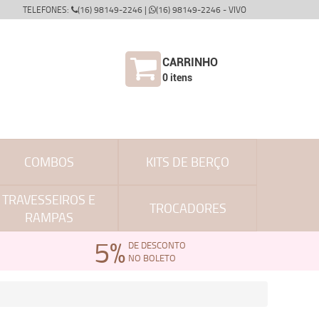
TELEFONES:
(16) 98149-2246 |
(16) 98149-2246 - VIVO
CARRINHO
0
itens
COMBOS
KITS DE BERÇO
TRAVESSEIROS E
TROCADORES
RAMPAS
5%
DE DESCONTO
NO BOLETO