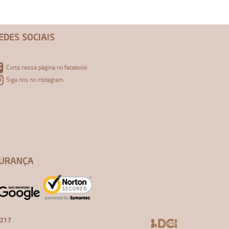
EDES SOCIAIS
Curta nossa página no facebook
Siga nos no instagram
URANÇA
-217