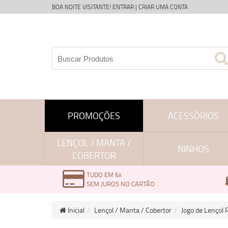
BOA NOITE VISITANTE!
ENTRAR
|
CRIAR UMA CONTA
PROMOÇÕES
ACESSÓRIOS
LENÇOL / MANTA /
NINHOS
COBERTOR
TUDO EM 6x
SEM JUROS NO CARTÃO
Inicial
Lençol / Manta / Cobertor
Jogo de Lençol 