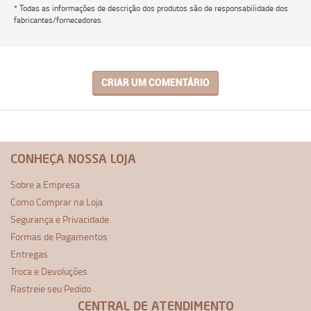
* Todas as informações de descrição dos produtos são de responsabilidade dos
fabricantes/fornecedores.
CRIAR UM COMENTÁRIO
CONHEÇA NOSSA LOJA
Sobre a Empresa
Como Comprar na Loja
Segurança e Privacidade
Formas de Pagamentos
Entregas
Troca e Devoluções
Rastreie seu Pedido
CENTRAL DE ATENDIMENTO