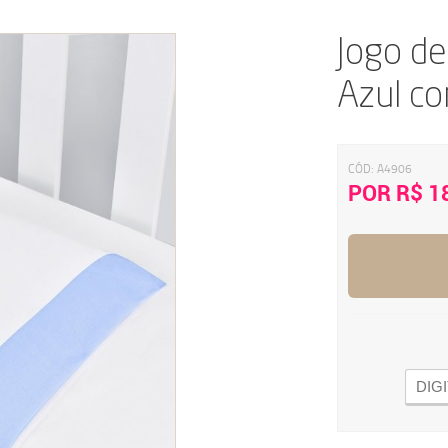
Jogo d
Azul c
CÓD:
A4906
POR R$ 1