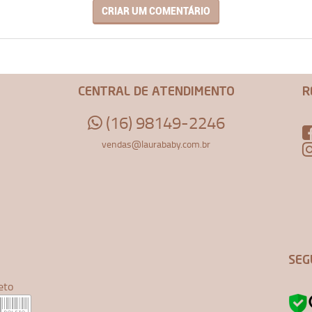
CRIAR UM COMENTÁRIO
CENTRAL DE ATENDIMENTO
R
(16) 98149-2246
vendas@laurababy.com.br
SEG
eto