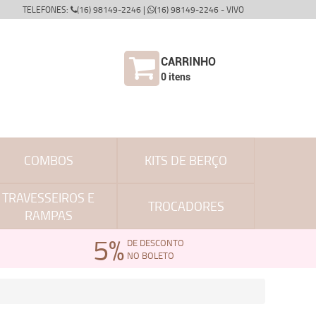
TELEFONES:
(16) 98149-2246 |
(16) 98149-2246 - VIVO
CARRINHO
0
itens
COMBOS
KITS DE BERÇO
TRAVESSEIROS E
TROCADORES
RAMPAS
5%
DE DESCONTO
NO BOLETO