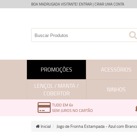
BOA MADRUGADA VISITANTE!
ENTRAR
|
CRIAR UMA CONTA
PROMOÇÕES
ACESSÓRIOS
LENÇOL / MANTA /
NINHOS
COBERTOR
TUDO EM 6x
SEM JUROS NO CARTÃO
Inicial
Jogo de Fronha Estampada - Azul com Branc