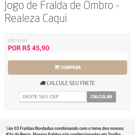
Jogo de Fralda de Ombro -
Realeza Caqui
CÓD:
G5325
POR R$ 45,90
COMPRAR
CALCULE SEU FRETE
CALCULAR
S
ão 03 Fraldas Bordadas combinando com o tema dos nossos
Kits de Berço. Nossas fraldas são confeccionadas em Toalha