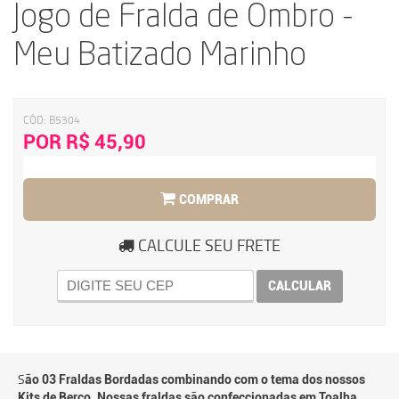
Jogo de Fralda de Ombro -
Meu Batizado Marinho
CÓD:
B5304
POR R$ 45,90
COMPRAR
CALCULE SEU FRETE
CALCULAR
S
ão 03 Fraldas Bordadas combinando com o tema dos nossos
Kits de Berço. Nossas fraldas são confeccionadas em Toalha