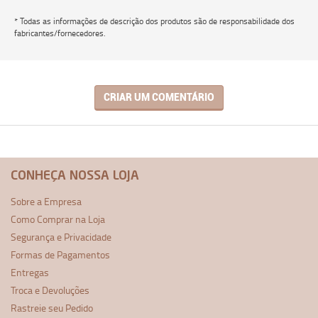
* Todas as informações de descrição dos produtos são de responsabilidade dos
fabricantes/fornecedores.
CRIAR UM COMENTÁRIO
CONHEÇA NOSSA LOJA
Sobre a Empresa
Como Comprar na Loja
Segurança e Privacidade
Formas de Pagamentos
Entregas
Troca e Devoluções
Rastreie seu Pedido