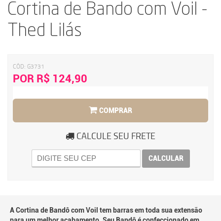
Cortina de Bando com Voil -
Thed Lilás
CÓD:
G3731
POR R$ 124,90
COMPRAR
CALCULE SEU FRETE
CALCULAR
A Cortina de Bandô com Voil tem barras em toda sua extensão
para um melhor acabamento. Seu Bandô é confeccionado em