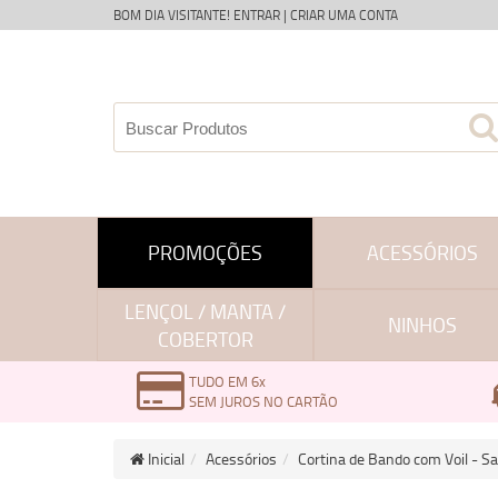
BOM DIA VISITANTE!
ENTRAR
|
CRIAR UMA CONTA
PROMOÇÕES
ACESSÓRIOS
LENÇOL / MANTA /
NINHOS
COBERTOR
TUDO EM 6x
SEM JUROS NO CARTÃO
Inicial
Acessórios
Cortina de Bando com Voil - Sa