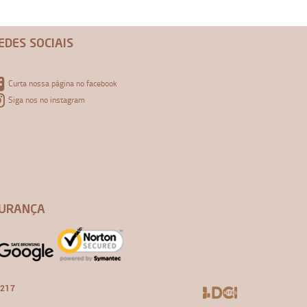
EDES SOCIAIS
Curta nossa página no facebook
Siga nos no instagram
URANÇA
-217