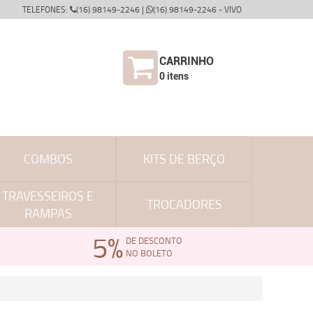
TELEFONES:
(16) 98149-2246 |
(16) 98149-2246 - VIVO
CARRINHO
0
itens
COMBOS
KITS DE BERÇO
TRAVESSEIROS E
TROCADORES
RAMPAS
5%
DE DESCONTO
NO BOLETO