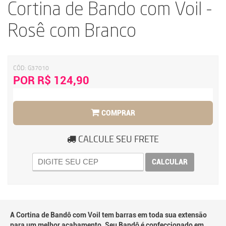
Cortina de Bando com Voil -
Rosê com Branco
CÓD:
G37010
POR R$ 124,90
COMPRAR
CALCULE SEU FRETE
CALCULAR
A Cortina de Bandô com Voil tem barras em toda sua extensão
para um melhor acabamento. Seu Bandô é confeccionado em