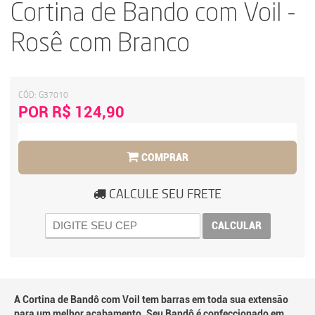
Cortina de Bando com Voil -
Rosê com Branco
CÓD:
G37010
POR R$ 124,90
COMPRAR
CALCULE SEU FRETE
CALCULAR
A Cortina de Bandô com Voil tem barras em toda sua extensão
para um melhor acabamento. Seu Bandô é confeccionado em