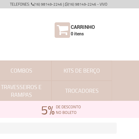
TELEFONES:
(16) 98149-2246 |
(16) 98149-2246 - VIVO
CARRINHO
0
itens
COMBOS
KITS DE BERÇO
TRAVESSEIROS E
TROCADORES
RAMPAS
5%
DE DESCONTO
NO BOLETO