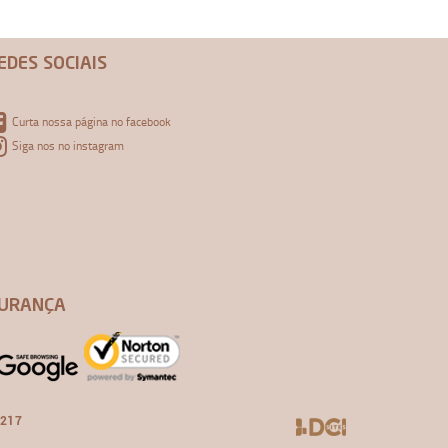
EDES SOCIAIS
Curta nossa página no facebook
Siga nos no instagram
URANÇA
-217