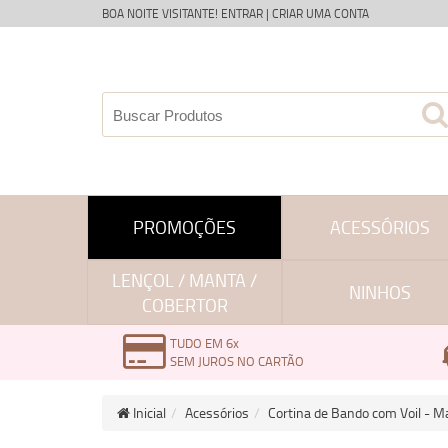
BOA NOITE VISITANTE!
ENTRAR
|
CRIAR UMA CONTA
PROMOÇÕES
ACESSÓRIOS
LENÇOL / MANTA /
NINHOS
COBERTOR
TUDO EM 6x
SEM JUROS NO CARTÃO
Inicial
Acessórios
Cortina de Bando com Voil - M