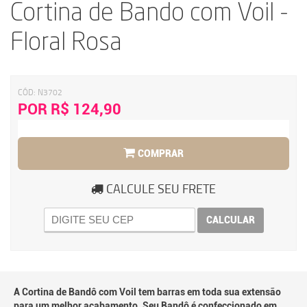
Cortina de Bando com Voil -
Floral Rosa
CÓD:
N3702
POR R$ 124,90
COMPRAR
CALCULE SEU FRETE
CALCULAR
A Cortina de Bandô com Voil tem barras em toda sua extensão
para um melhor acabamento. Seu Bandô é confeccionado em