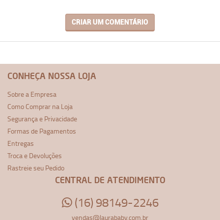
CRIAR UM COMENTÁRIO
CONHEÇA NOSSA LOJA
Sobre a Empresa
Como Comprar na Loja
Segurança e Privacidade
Formas de Pagamentos
Entregas
Troca e Devoluções
Rastreie seu Pedido
CENTRAL DE ATENDIMENTO
(16) 98149-2246
vendas@laurababy.com.br