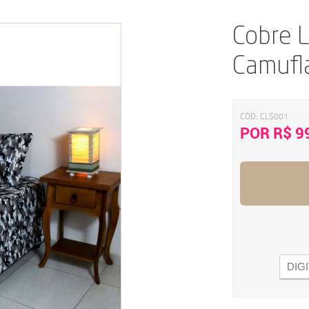
Cobre L
Camufl
CÓD:
CLS001
POR R$ 9