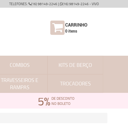
TELEFONES:
(16) 98149-2246 |
(16) 98149-2246 - VIVO
CARRINHO
0
itens
COMBOS
KITS DE BERÇO
TRAVESSEIROS E
TROCADORES
RAMPAS
5%
DE DESCONTO
NO BOLETO