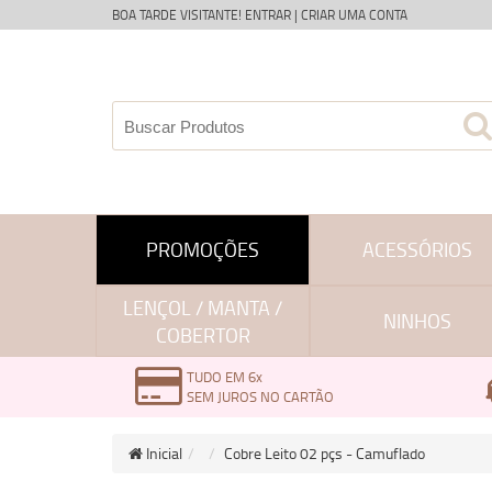
BOA TARDE VISITANTE!
ENTRAR
|
CRIAR UMA CONTA
PROMOÇÕES
ACESSÓRIOS
LENÇOL / MANTA /
NINHOS
COBERTOR
TUDO EM 6x
SEM JUROS NO CARTÃO
Inicial
Cobre Leito 02 pçs - Camuflado