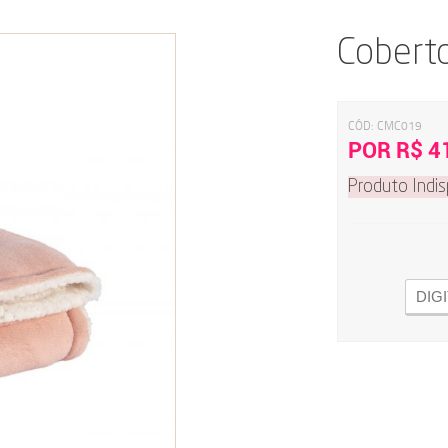
Cobert
CÓD:
CMC019
POR R$ 4
Produto Indis