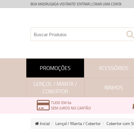
BOA MADRUGADA VISITANTE!
ENTRAR
|
CRIAR UMA CONTA
PROMOÇÕES
ACESSÓRIOS
LENÇOL / MANTA /
NINHOS
COBERTOR
TUDO EM 6x
SEM JUROS NO CARTÃO
Inicial
Lençol / Manta / Cobertor
Cobertor com S