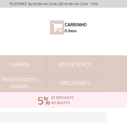
TELEFONES:
(16) 98149-2246 |
(16) 98149-2246 - VIVO
CARRINHO
0
itens
COMBOS
KITS DE BERÇO
TRAVESSEIROS E
TROCADORES
RAMPAS
5%
DE DESCONTO
NO BOLETO