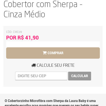
Cobertor com Sherpa -
Cinza Médio
CÓD:
CMC09
POR R$ 41,90
COMPRAR
CALCULE SEU FRETE
CALCULAR
O Cobertorzinho Microfibra com Sherpa da Laura Baby é uma
excelente escolha pras mamães que querem os seu bebês super