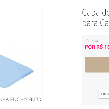
Capa d
para Ca
CÓD:
104A
POR R$ 1