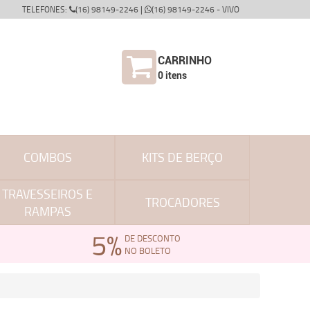
TELEFONES:
(16) 98149-2246 |
(16) 98149-2246 - VIVO
CARRINHO
0
itens
COMBOS
KITS DE BERÇO
TRAVESSEIROS E
TROCADORES
RAMPAS
5%
DE DESCONTO
NO BOLETO