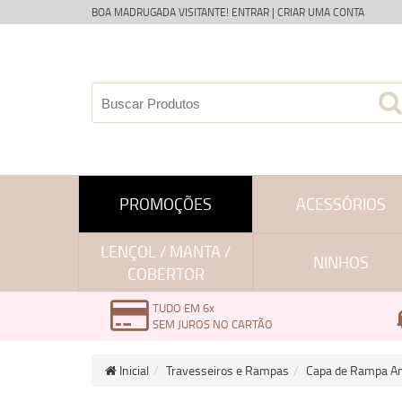
BOA MADRUGADA VISITANTE!
ENTRAR
|
CRIAR UMA CONTA
PROMOÇÕES
ACESSÓRIOS
LENÇOL / MANTA /
NINHOS
COBERTOR
TUDO EM 6x
SEM JUROS NO CARTÃO
Inicial
Travesseiros e Rampas
Capa de Rampa Ant