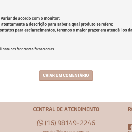
 variar de acordo com o monitor;
 atentamente a descrição para saber a qual produto se refere;
contatos para esclarecimentos, teremos o maior prazer em atendê-los d
lidade dos fabricantes/fornecedores.
CRIAR UM COMENTÁRIO
CENTRAL DE ATENDIMENTO
R
(16) 98149-2246
vendas@laurababy.com.br