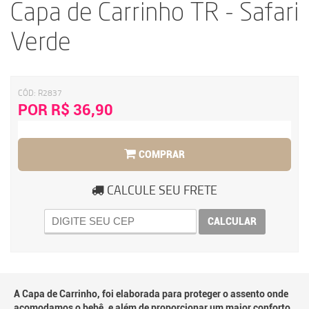
Capa de Carrinho TR - Safari
Verde
CÓD:
R2837
POR R$ 36,90
COMPRAR
CALCULE SEU FRETE
CALCULAR
A Capa de Carrinho, foi elaborada para proteger o assento onde
acomodamos o bebê, e além de proporcionar um maior conforto,