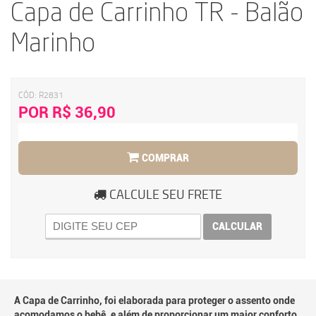
Capa de Carrinho TR - Balão
Marinho
CÓD:
R2831
POR R$ 36,90
COMPRAR
CALCULE SEU FRETE
CALCULAR
A Capa de Carrinho, foi elaborada para proteger o assento onde
acomodamos o bebê, e além de proporcionar um maior conforto,