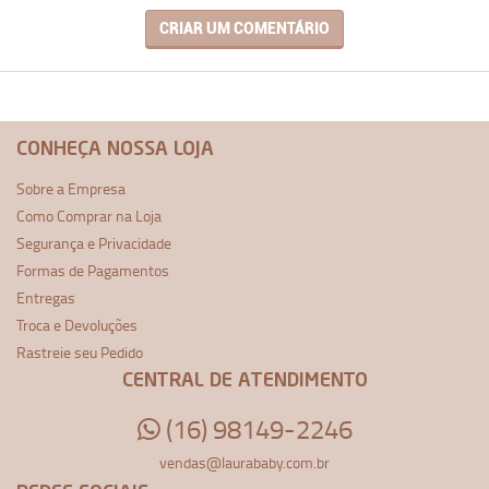
CRIAR UM COMENTÁRIO
CONHEÇA NOSSA LOJA
Sobre a Empresa
Como Comprar na Loja
Segurança e Privacidade
Formas de Pagamentos
Entregas
Troca e Devoluções
Rastreie seu Pedido
CENTRAL DE ATENDIMENTO
(16) 98149-2246
vendas@laurababy.com.br